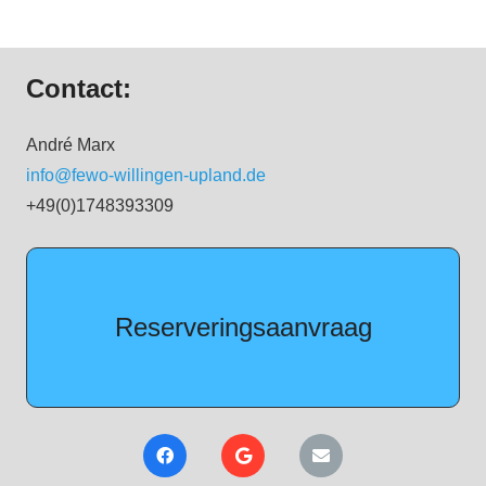
Contact:
André Marx
info@fewo-willingen-upland.de
+49(0)1748393309
Reserveringsaanvraag
Vraag nu gratis aan